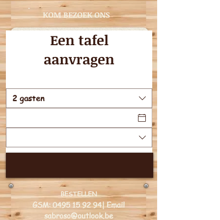
KOM BEZOEK ONS
Een tafel
aanvragen
2 gasten
Een tafel aanvragen
BESTELLEN
GSM:
0495 15 92 94
| Email
sabroso@outlook.be